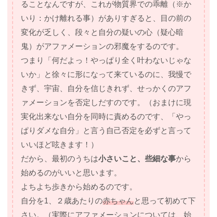
ることなんですが、これが物質界での乖離（※か
いり：かけ離れる事）がありすぎると、目の前の
変化が乏しく、段々と自分の疑いの心（疑心暗
鬼）がアファメーションの邪魔をするのです。
つまり「何だよっ！やっぱり全く叶わないじゃな
いか」と徐々に形になって来ているのに、我慢で
きず、宇宙、自分を信じきれず、せっかくのアフ
ァメーションを否定しだすのです。（おまけに現
実化出来ない自分を同時に責めるのです、「やっ
ぱりダメな自分」と言う自己否定を必ずと言って
いいほど呟きます！）
だから、最初のうちは
小さいこと、些細な事
から
始めるのがいいと思います。
よちよち歩きから始めるのです。
自分を1、２歳あたりの
赤ちゃん
と思って初めて下
さい。（実際にアファメーションについては、始