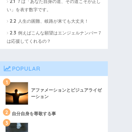
2.1
７は「あなた自身の道、その道こそが正し
い」を表す数字です。
2.2
人生の困難、岐路が来ても大丈夫！
2.3
例えばこんな願望はエンジェルナンバー７
は応援してくれるの？
POPULAR
1
アファメーションとビジュアライゼ
ーション
2
自分自身を尊敬する事
3