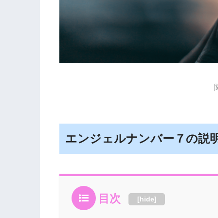
エンジェルナンバー７の説
目次
[
hide
]