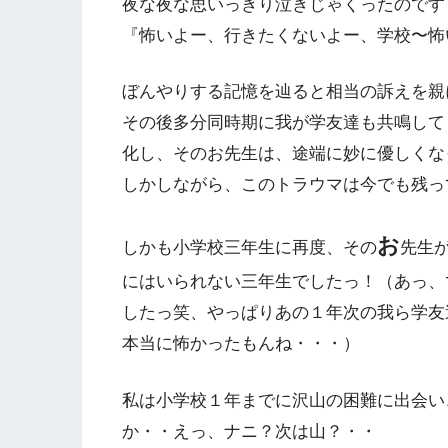
夜な夜な思いっきり泣きじゃくったのです
『怖いよー、行きたくないよー、学校〜怖
ぼんやりする記憶を辿ると相当の訴えを親
その後多分同時期に我が学友達も共鳴して
化し、そのお先生は、途端に妙に優しくな
しかしながら、このトラウマは今でも残っ
お
しかも小学校三年生に再度、その
先生
にはいられない三年生でしたっ！（あっ、
したっ笑、やっぱりあの１年次の我ら学友
本当に怖かったもんね・・・）
私は小学校１年までに沢山の困難に出会い
か・・えっ、ナニ？次は山？・・