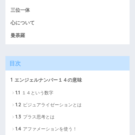
三位一体
心について
曼荼羅
目次
1
エンジェルナンバー１４の意味
1.1
１４という数字
1.2
ビジュアライゼーションとは
1.3
プラス思考とは
1.4
アファメーションを使う！