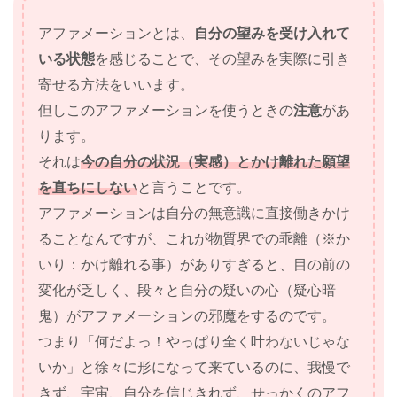
アファメーションとは、
自分の望みを受け入れて
いる
状態
を感じることで、その望みを実際に引き
寄せる方法をいいます。
但しこのアファメーションを使うときの
注意
があ
ります。
それは
今の自分の状況（実感）とかけ離れた願望
を直ちにしない
と言うことです。
アファメーションは自分の無意識に直接働きかけ
ることなんですが、これが物質界での乖離（※か
いり：かけ離れる事）がありすぎると、目の前の
変化が乏しく、段々と自分の疑いの心（疑心暗
鬼）がアファメーションの邪魔をするのです。
つまり「何だよっ！やっぱり全く叶わないじゃな
いか」と徐々に形になって来ているのに、我慢で
きず、宇宙、自分を信じきれず、せっかくのアフ